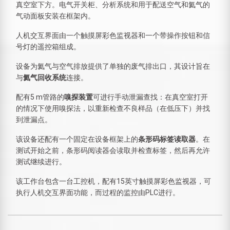
真空室下方。电气开关柜、分析系统和用于配送空气和氦气的
气动面板安装在框架内。
人机交互界面由一个触摸屏彩色监视器和一个带操作按钮和信
号灯的遥控箱组成。
设备为氦气与空气排放提供了单独的废气排出口，其设计旨在
与
氦气回收系统
连接。
配有5 m管路的
嗅探装置
可进行手动泄漏查找：在真空室打开
的情况下使用嗅探法，以重新检查不良样品（在低压下）并找
到泄漏点。
该设备还配有一个固定在设备框架上的
条形码标签读取器
。在
测试开始之前，条形码阅读器会读取并检查标签，然后再允许
测试继续进行。
该工作台包含一台工控机，配有15英寸触摸屏彩色监视器，可
执行人机交互界面功能，而过程的监控由PLC进行。