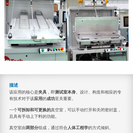
描述
该应用的核心是
夹具
，即
测试室本身
。设计、构造和相应的专
有技术对于该
应用
的
成功
至关重要。
一个
可拆卸和可更换的
真空室，可以手动打开和关闭密封盖，
且具有手动上下料的功能。
真空室由
两部分
组成，通过符合
人体工程学
的方式倾斜。