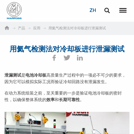
登录
密码重置
ZH
English
菜单
Marposs
Deutsch
产品
应用
用氦气检测法对冷却板进行泄漏测试
S.p.A.
电子邮箱
Italiano
用氦气检测法对冷却板进行泄漏测试
Français
密码
Español
泄漏测试
是
电池冷却板
高质量生产过程中的一项必不可少的要求，
因为它可以模拟实际工况而验证冷却回路没有泄漏发生。
日本語 (Japanese)
在动力系统组装之前，至关重要的一步是验证电池冷却板的密封
中文 (Chinese)
性，以确保整体系统的
效率
和
长期可靠性
。
한국어 (Korean)
如您尚未注册，可立即免费注册！
点击此处！